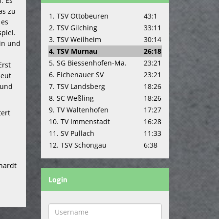
. Es
as zu
1. TSV Ottobeuren
43:1
 es
2. TSV Gilching
33:11
piel.
3. TSV Weilheim
30:14
in und
4. TSV Murnau
26:18
5. SG Biessenhofen-Ma.
23:21
Erst
6. Eichenauer SV
23:21
neut
7. TSV Landsberg
18:26
 und
8. SC Weßling
18:26
9. TV Waltenhofen
17:27
ert
10. TV Immenstadt
16:28
11. SV Pullach
11:33
12. TSV Schongau
6:38
bhardt
Login