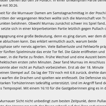
auer Damen auf den SV Pullach. In einer umkämpften Partie behie
 mit 30:26.
rbeit für die Murnauer Damen am Samstagnachmittag in der Posch
tritten der vergangenen Wochen wollte sich die Mannschaft von Tr
unkten belohnen. Obwohl Murnau zunächst schwer ins Spiel fand,
setzte sich in einer körperbetonten Partie letztlich gegen Pullach 
Begegnung eine große Bedeutung, denn es ging darum, wer dem di
e abluchsen kann. Das erklärt vermutlich auch, warum beide
phase sehr nervös agierten. Viele Ballverluste und Fehlwürfe pr
er fünften Spielminute das erste Tor fiel. Die Gäste eröffneten und
chwer, in die Partie zu finden. Frühe Wechsel und eine Auszeit bei
r hektischen ersten zehn Minuten. Zwar fand Murnau im Anschluss
onnte aber nicht an Pullach vorbeiziehen. Erst ab der 18. Minute
einen Stempel auf. Da lag der TSV noch mit 6:8 zurück, drehte da
k warfen die Drachen und spielten wie entfesselt. Die Defensive s
tarken Torhüterinnen tatkräftig unterstützt. Und im Angriff fand d
ns Tempospiel. Mit einem 16:10 für die Gastgeberinnen ging es in 
Murnauer Sicht nicht unbedingt zum besten Zeitpunkt, denn Pulla