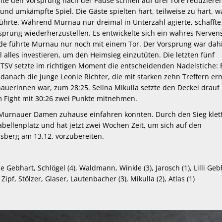
nnte den Vorsprung nach der Pause schnell auf drei Tore reduzieren
nd umkämpfte Spiel. Die Gäste spielten hart, teilweise zu hart, w
führte. Während Murnau nur dreimal in Unterzahl agierte, schaffte
rsprung wiederherzustellen. Es entwickelte sich ein wahres Nervens
de führte Murnau nur noch mit einem Tor. Der Vorsprung war dah
lles investieren, um den Heimsieg einzutüten. Die letzten fünf
SV setzte im richtigen Moment die entscheidenden Nadelstiche: 
, danach die junge Leonie Richter, die mit starken zehn Treffern er
auerinnen war, zum 28:25. Selina Mikulla setzte den Deckel drauf
Fight mit 30:26 zwei Punkte mitnehmen.
e Murnauer Damen zuhause einfahren konnten. Durch den Sieg klett
ellenplatz und hat jetzt zwei Wochen Zeit, um sich auf den
sberg am 13.12. vorzubereiten.
e Gebhart, Schlögel (4), Waldmann, Winkle (3), Jarosch (1), Lilli Ge
, Zipf, Stölzer, Glaser, Lautenbacher (3), Mikulla (2), Atlas (1)