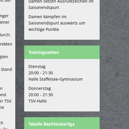
lt der
Damen setzen Ausrufezeichen im
Saisonendspurt
inger
Damen kämpfen im
ainer
Saisonendspurt auswärts um
wichtige Punkte
durch.
rekten
Trainingszeiten
ägten
Dienstag
m Stand
20:00 - 21:30
Halle Staffelsee-Gymnasium
Donnerstag
nn
20:00 - 21:30
tand
TSV-Halle
er TSV
die
ch
Tabelle Bezirksoberliga