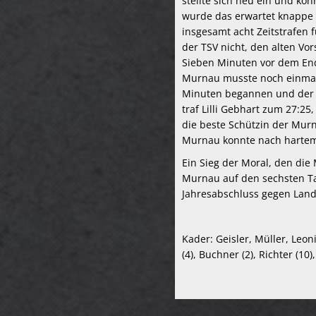
stellte sich neu ein und ko
wurde das erwartet knappe u
insgesamt acht Zeitstrafen 
der TSV nicht, den alten Vo
Sieben Minuten vor dem En
Murnau musste noch einmal a
Minuten begannen und der T
traf Lilli Gebhart zum 27:25
die beste Schützin der Murn
Murnau konnte nach hartem 
Ein Sieg der Moral, den di
Murnau auf den sechsten Tab
Jahresabschluss gegen Land
Kader: Geisler, Müller, Leoni
(4), Buchner (2), Richter (10)