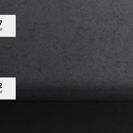
7
r
2
r