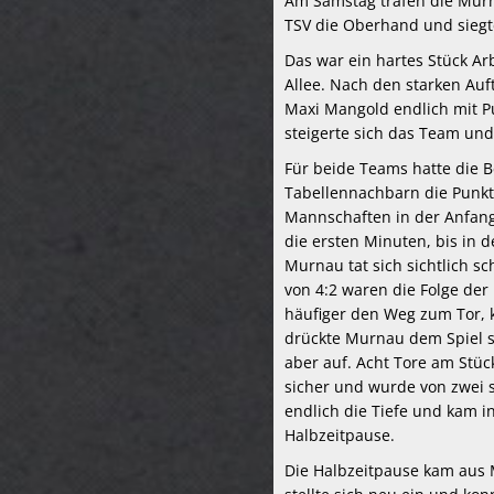
Am Samstag trafen die Murn
TSV die Oberhand und siegte
Das war ein hartes Stück A
Allee. Nach den starken Auf
Maxi Mangold endlich mit P
steigerte sich das Team und 
Für beide Teams hatte die 
Tabellennachbarn die Punkt
Mannschaften in der Anfangs
die ersten Minuten, bis in d
Murnau tat sich sichtlich s
von 4:2 waren die Folge de
häufiger den Weg zum Tor, k
drückte Murnau dem Spiel s
aber auf. Acht Tore am Stüc
sicher und wurde von zwei s
endlich die Tiefe und kam i
Halbzeitpause.
Die Halbzeitpause kam aus 